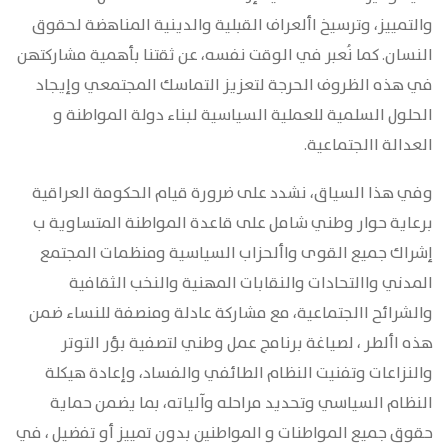
والتمييز، وترسيخ األعراف القبلية والدينية المناهضة لحقوق
النسان. كما نُعبر في الوقت نفسه، عن ثقتنا بأهمية مشاركتهن
في هذه الظروف الحرجة لتعزيز التماسك المجتمعي وإيجاد
الحلول السلمية للعملية السياسية لبناء دولة المواطنة و
العدالة االجتماعية.
وفي هذا السياق، نشدد على ضرورة قيام الحكومة العراقية
برعاية حوار وطني شامل على قاعدة المواطنة المتساوية ب
إشراك جميع القوى واألحزاب السياسية ومنظمات المجتمع
المدني واالتحادات والنقابات المهنية والنخب الثقافية
والشرائح االجتماعية، مع مشاركة عادلة ومنصفة للنساء ضمن
هذه األطر ، لصياغة برنامج عمل وطني لتصفية بؤر التوتر
والنزاعات وتفنيت النظام الطائفي والفساد، وإعادة هيكلة
النظام السياسي وتحديد مراحله وآلياته، بما يضمن حماية
حقوق جميع المواطنات و المواطنين بدون تمييز أو تفضيل ، في