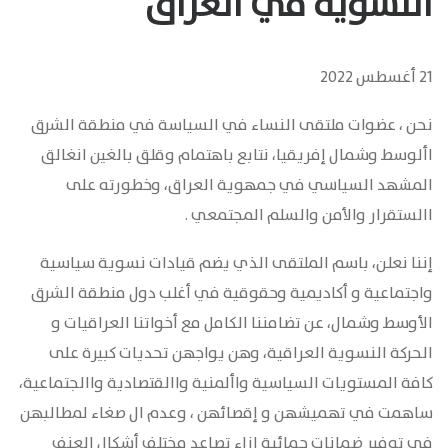
النسوية في العراق
21 أغسطس 2022
نحن ، عضوات ملتقى النساء في السياسة في منطقة الشرق
األوسط وشمال إفريقيا، نتابع باهتمام وقلق بالغين انغالق
المشهد السياسي في جمهوية العراق، وخطورته على
االستقرار والأمن والسلم المجتمعي .
إننا نعلن، باسم الملتقى الذي يضم قيادات نسوية سياسية
واجتماعية و أكاديمية وحقوقية في أغلب دول منطقة الشرق
الأوسط وشمال، عن تضامننا الكامل مع أخواتنا العراقيات و
الحركة النسوية العراقية، وهن يواجهن تحديات كبيرة على
كافة المستويات السياسية واألمنية واالقتصادية واالجتماعية،
ساهمت في تهميشهن و إقصائهن ، وعدم ال صغاء لمطالبهن
في توفير ضمانات حمائية إزاء تصاعد مختلف أشكال العنف