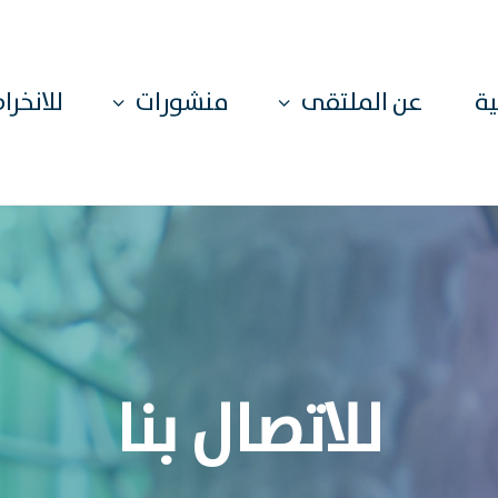
ية
عن الملتقى
منشورات
للانخرا
للاتصال بنا