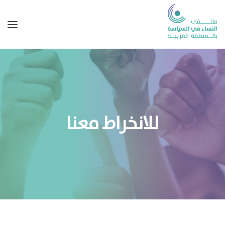
للانخراط معنا