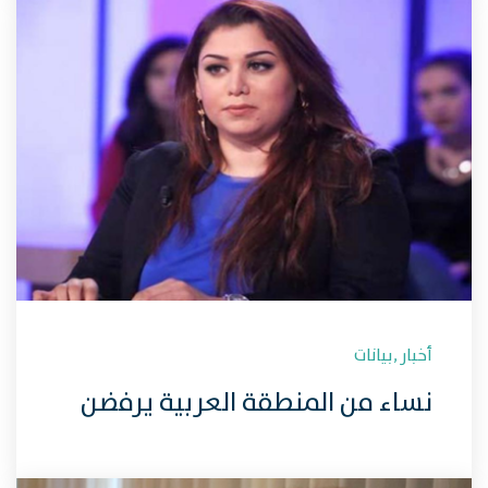
العضوة لجين الهذلول والناشطات
السعوديات
أخبار
,
بيانات
نساء من المنطقة العربية يرفضن
العنف السياسي الموجه ضد النائبة
البرلمانية التونسية صابرين