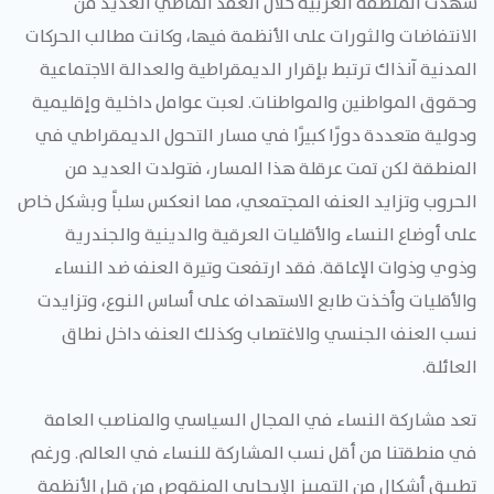
شهدت المنطقة العربية خلال العقد الماضي العديد من
الانتفاضات والثورات على الأنظمة فيها، وكانت مطالب الحركات
المدنية آنذاك ترتبط بإقرار الديمقراطية والعدالة الاجتماعية
وحقوق المواطنين والمواطنات. لعبت عوامل داخلية وإقليمية
ودولية متعددة دورًا كبيرًا في مسار التحول الديمقراطي في
المنطقة لكن تمت عرقلة هذا المسار، فتولدت العديد من
الحروب وتزايد العنف المجتمعي، مما انعكس سلباً وبشكل خاص
على أوضاع النساء والأقليات العرقية والدينية والجندرية
وذوي وذوات الإعاقة. فقد ارتفعت وتيرة العنف ضد النساء
والأقليات وأخذت طابع الاستهداف على أساس النوع، وتزايدت
نسب العنف الجنسي والاغتصاب وكذلك العنف داخل نطاق
العائلة.
تعد مشاركة النساء في المجال السياسي والمناصب العامة
في منطقتنا من أقل نسب المشاركة للنساء في العالم. ورغم
تطبيق أشكال من التمييز الإيجابي المنقوص من قبل الأنظمة