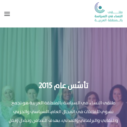
تأسّس
عام
2015
ملتقى
النساء
في
السياسة
بالمنطقة
العربية
هو
تجمع
نسوي
للفاعلات
في
المجال
العام،
السياسي
والحزبي
والنقابي
والبرلماني
والمدني،
بهدف
التضامن
وتبادل
ونقل